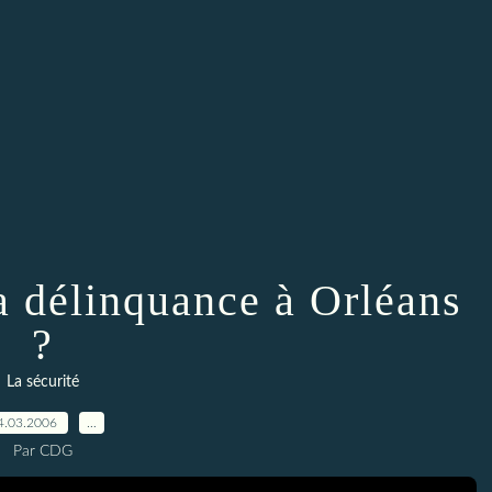
la délinquance à Orléans
?
La sécurité
4.03.2006
…
Par CDG