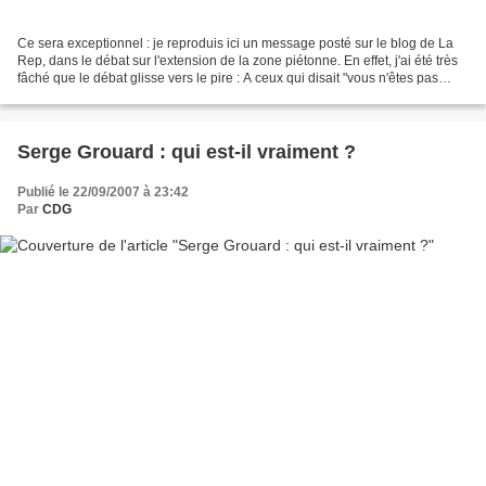
Ce sera exceptionnel : je reproduis ici un message posté sur le blog de La
Rep, dans le débat sur l'extension de la zone piétonne. En effet, j'ai été très
fâché que le débat glisse vers le pire : A ceux qui disait "vous n'êtes pas
orléanais", certains...
Serge Grouard : qui est-il vraiment ?
Publié le 22/09/2007 à 23:42
Par
CDG