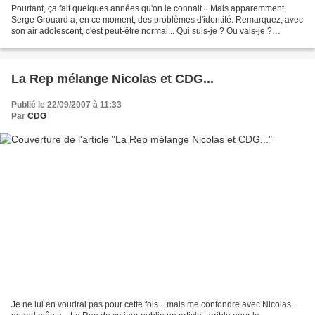
Pourtant, ça fait quelques années qu'on le connait... Mais apparemment,
Serge Grouard a, en ce moment, des problèmes d'identité. Remarquez, avec
son air adolescent, c'est peut-être normal... Qui suis-je ? Ou vais-je ?
Qu'entraspere-je ? En effet, à plusieurs...
La Rep mélange Nicolas et CDG...
Publié le 22/09/2007 à 11:33
Par
CDG
Je ne lui en voudrai pas pour cette fois... mais me confondre avec Nicolas...