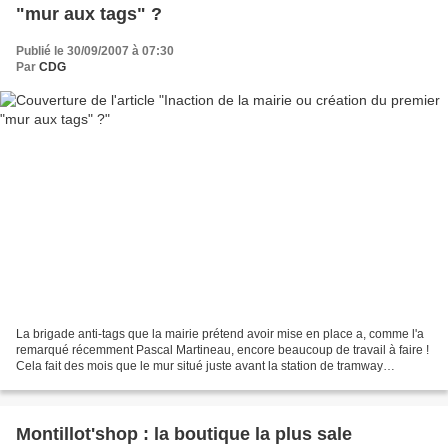
"mur aux tags" ?
Publié le 30/09/2007 à 07:30
Par
CDG
La brigade anti-tags que la mairie prétend avoir mise en place a, comme l'a
remarqué récemment Pascal Martineau, encore beaucoup de travail à faire !
Cela fait des mois que le mur situé juste avant la station de tramway
"Coligny", face aux immeubles en...
Montillot'shop : la boutique la plus sale