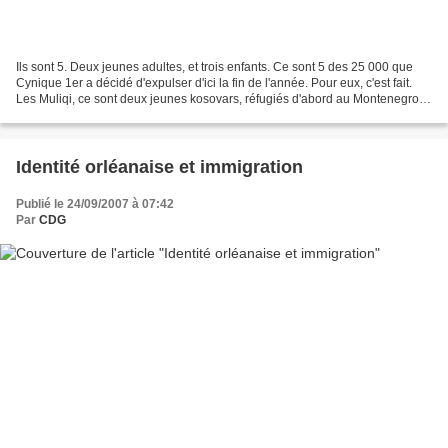
Ils sont 5. Deux jeunes adultes, et trois enfants. Ce sont 5 des 25 000 que
Cynique 1er a décidé d'expulser d'ici la fin de l'année. Pour eux, c'est fait.
Les Muliqi, ce sont deux jeunes kosovars, réfugiés d'abord au Montenegro
en 1999, puis en 2002 en...
Identité orléanaise et immigration
Publié le 24/09/2007 à 07:42
Par
CDG