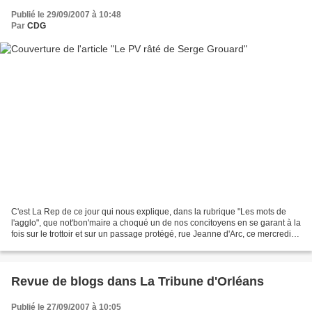
Publié le 29/09/2007 à 10:48
Par
CDG
C'est La Rep de ce jour qui nous explique, dans la rubrique "Les mots de
l'agglo", que not'bon'maire a choqué un de nos concitoyens en se garant à la
fois sur le trottoir et sur un passage protégé, rue Jeanne d'Arc, ce mercredi
après-midi. Comme le dit...
Revue de blogs dans La Tribune d'Orléans
Publié le 27/09/2007 à 10:05