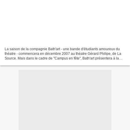
La saison de la compagnie Bath'art - une bande d'étudiants amoureux du
théatre - commencera en décembre 2007 au théatre Gérard Philipe, de La
Source. Mais dans le cadre de "Campus en fête", Bath'art présentera à la
salle Fernand Pellicer, pour une seule...