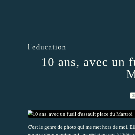
l'education
10 ans, avec un f
M
3
C'est le genre de photo qui me met hors de moi. Ell
montre deux gamins qui "ne résistent pas à l'idée 