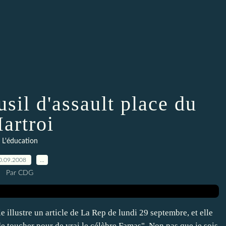
usil d'assault place du
artroi
L'éducation
0.09.2008
…
Par CDG
e illustre un article de La Rep de lundi 29 septembre, et elle
de toucher pour de vrai le célèbre Famas". Non pas que je sois