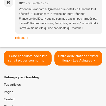
B
BCT
27/05/2007 17:12
Vroooom ! vroooom ! - Qu'est-ce que c'était ? dit Florent, tout
décoiffé,- C'était encore le "Micheline-bus", répondit
Françoise dépitée.- Nous ne sommes pas un peu largués par
hasard? Parce-que vois-tu, Françoise, je crois q'un candidat à
l'arrêt va moins vite qu'une candidate qui marche !
Répondre
< Une candidate socialiste
Entre deux stations : Victor
se fait piquer son nom par
Hugo - Les Aulnaies >
un UMP !
Hébergé par Overblog
Top articles
Pages
Contact