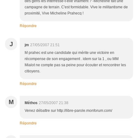
des gens les interresse-t-elle vraiment ? -Micheline fait une
campagne de terrain. C'est formidable. Vive le militantisme de
proximité, Vive Micheline Prahecq !
Répondre
J
jm
27/05/2007 21:51
M prahec est une candidate qui mérite une victoire en
récompense de son engagement . idem sur la 1 , ou MM
Mialot ne compte pas sa peine pour écouter et rencontrer les
citioyens.
Répondre
M
Méthos
27/05/2007 21:38
Venez débattre sur http://libre-parole.monforum.com/
Répondre