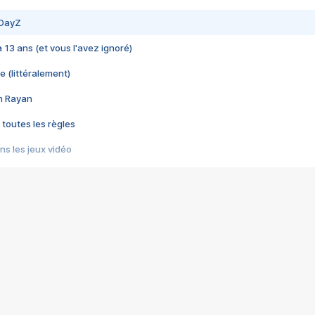
 DayZ
 a 13 ans (et vous l'avez ignoré)
e (littéralement)
im Rayan
 toutes les règles
s les jeux vidéo
us choquant de Rockstar ? - Le scandale BULLY
e plus moche de Steam
du RÊVE tourne au CAUCHEMAR
pendant 8 heures
it… à tort
umiliés par un jeu vidéo