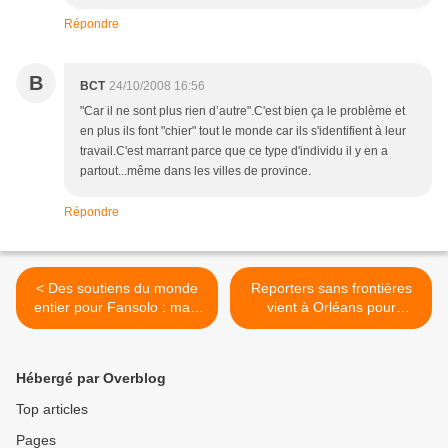
Répondre
B
BCT
24/10/2008 16:56
"Car il ne sont plus rien d’autre".C'est bien ça le problème et
en plus ils font "chier" tout le monde car ils s'identifient à leur
travail.C'est marrant parce que ce type d'individu il y en a
partout...même dans les villes de province.
Répondre
< Des soutiens du monde
Reporters sans frontières
entier pour Fansolo : mais
vient à Orléans pour
que fait le reste de la
soutenir la liberté
galaxie ?
d'expression >
Hébergé par Overblog
Top articles
Pages