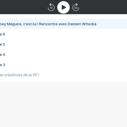
bey Maguire, c'est lui ! Rencontre avec Damien Witecka
e 6
e 5
e 4
e 3
s créatrices de la VF !
e 2
e 1
e Mektoub My Love arrive enfin ! Rencontre avec Shaïn Boumedine et Sal
i : après Toni en famille
elle réalise le bouleversant Dites lui que je l'aime