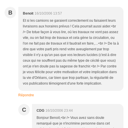
B
Benoit
16/10/2006 13:57
Et si les camions se garaient correctement ou faisaient leurs
livraisons aux horaires prévus ! Cela pourrait aussi aider.<br
/> De totue façon à vous lire, où les travaux ne vont pas assez
vite, ou on fait trop de travaux et cela gène la circulation, ou
l'on ne fait pas de travaux et il faudrait en faire,....<br /> De la à
dire que votre parti pris rend votre aveuglement par trop
visible il n'y a qu'un pas que vos lecteurs lucides (c'est à dire
ceux qui ne souffrent pas du même type de cécité que vous)
ont je n'en doute pas la sagesse de franchir.<br /> Par contre
je vous félicite pour votre motivation et votre implication dans
la vie d'Orléans, car bien que trop partisan, la régularité de
vos publications témoignent d'une forte implication.
Répondre
C
CDG
16/10/2006 23:44
Bonjour Benoit,<br /> Vous avez sans doute
remarqué que je n'incrimine personne dans cet