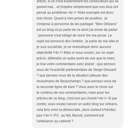
article, si ce n'est évidemment les conducteurs qui se
garent mal... et j'espère simplement que nos élus ont
pensé au problème.<br /> Votre exemple est donc
mal choisi. Quant à mes prises de position, je
n'impose à personne de les partager. "Mon Orléans"
est un blog où je parle de ce dont j'ai envie de parler
: personne n'est obligé de venir lire ma prose. Le
sujet est annoncé dès l'entrée : je parle de ma ville et
je suis socialiste, je ne revendique donc aucune
objectivité !<br /> Mais si vous voulez, sur un sujet
précis, défendre un autre point de vue que le mien,
je lirai votre commentaire avec plaisir : que pensez-
vous de l'inactivité parlementaire de Serge Grouard
? que pensez-vous de la situation piteuse des
musulmans de Beauchamps ? que pensez-vous de
la seconde ligne de tram ? Vous avez le choix sur
le contenu de vos commentaires, mais pour les
articles de ce blog, c'est moi qui choisit !<br /> Si par
contre, vous voulez lancer un autre blog sur orléans,
cela fera vivre la démocratie, alors surtout n'hésitez
pas !<br /> P.S : au fait, Benoit, comment est
l'ambiance au cabinet ?