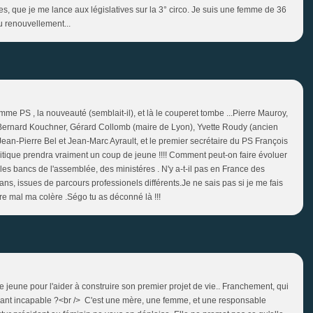
tres, que je me lance aux législatives sur la 3° circo. Je suis une femme de 36
u renouvellement...
me PS , la nouveauté (semblait-il), et là le couperet tombe ...Pierre Mauroy,
Bernard Kouchner, Gérard Collomb (maire de Lyon), Yvette Roudy (ancien
Jean-Pierre Bel et Jean-Marc Ayrault, et le premier secrétaire du PS François
tique prendra vraiment un coup de jeune !!!! Comment peut-on faire évoluer
les bancs de l'assemblée, des ministéres . N'y a-t-il pas en France des
, issues de parcours professionels différents.Je ne sais pas si je me fais
tre mal ma colère .Ségo tu as déconné là !!!
e jeune pour l'aider à construire son premier projet de vie.. Franchement, qui
sant incapable ?<br /> C'est une mère, une femme, et une responsable