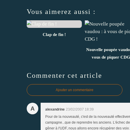
Vous aimerez aussi :
Clap de fin !
Nouvelle poupée vaudo
vous de piquer CDG
Commenter cet article
Ajouter un commentaire
A
alexandrine
23/02/2007 18:39
Pour de la nouveauté, c'est de la nouveauté effective
campagne...que de reprendre les anciens. L'échec de
gêner à l'UDF, nous allons encore récupérer des voi