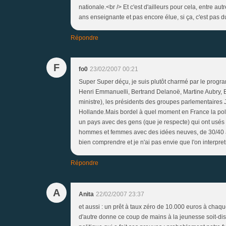
nationale.<br /> Et c'est d'ailleurs pour cela, entre au
ans enseignante et pas encore élue, si ça, c'est pas d
Répondre
F
fo0
23/02/2007 00:21
Super Super déçu, je suis plutôt charmé par le program
Henri Emmanuelli, Bertrand Delanoë, Martine Aubry, 
ministre), les présidents des groupes parlementaires 
Hollande.Mais bordel à quel moment en France la poli
un pays avec des gens (que je respecte) qui ont usés 
hommes et femmes avec des idées neuves, de 30/40 ans
bien comprendre et je n'ai pas envie que l'on interpre
Répondre
A
Anita
22/02/2007 23:37
et aussi : un prêt à taux zéro de 10.000 euros à chaqu
d'autre donne ce coup de mains à la jeunesse soit-di