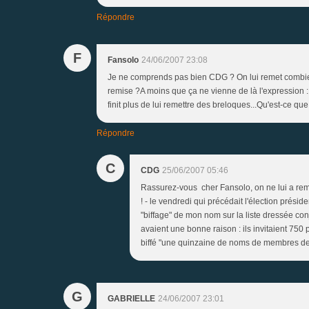
Répondre
F
Fansolo
24/06/2007 23:08
Je ne comprends pas bien CDG ? On lui remet combien
remise ?A moins que ça ne vienne de là l'expression : l
finit plus de lui remettre des breloques...Qu'est-ce que 
Répondre
C
CDG
25/06/2007 05:46
Rassurez-vous cher Fansolo, on ne lui a remis 
! - le vendredi qui précédait l'élection présid
"biffage" de mon nom sur la liste dressée con
avaient une bonne raison : ils invitaient 750 p
biffé "une quinzaine de noms de membres de con
G
GABRIELLE
24/06/2007 23:01