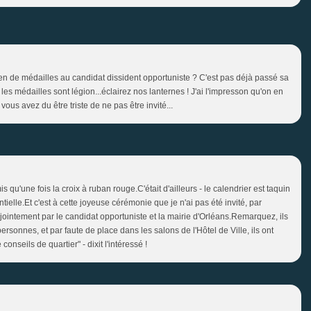
 de médailles au candidat dissident opportuniste ? C'est pas déjà passé sa
es médailles sont légion...éclairez nos lanternes ! J'ai l'impresson qu'on en
vous avez du être triste de ne pas être invité...
qu'une fois la croix à ruban rouge.C'était d'ailleurs - le calendrier est taquin
entielle.Et c'est à cette joyeuse cérémonie que je n'ai pas été invité, par
jointement par le candidat opportuniste et la mairie d'Orléans.Remarquez, ils
ersonnes, et par faute de place dans les salons de l'Hôtel de Ville, ils ont
seils de quartier" - dixit l'intéressé !