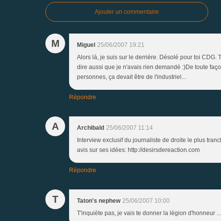
Ajouter un commentaire
M
Miguel
25/06/2007 19:21
Alors là, je suis sur le derrière. Désolé pour toi CDG. 
dire aussi que je n'avais rien demandé :)De toute façon
personnes, ça devait être de l'industriel...
Répondre
A
Archibald
25/06/2007 11:14
Interview exclusif du journaliste de droite le plus tra
avis sur ses idées: http://desirsdereaction.com
Répondre
T
Taton's nephew
25/06/2007 10:00
T'inquiète pas, je vais te donner la légion d'honneur ...