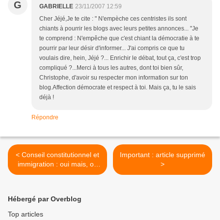
G
GABRIELLE
23/11/2007 12:59
Cher Jéjé,Je te cite : " N'empèche ces centristes ils sont
chiants à pourrir les blogs avec leurs petites annonces... "Je
te comprend : N'empêche que c'est chiant la démocratie à te
pourrir par leur désir d'informer... J'ai compris ce que tu
voulais dire, hein, Jéjé ?... Enrichir le débat, tout ça, c'est trop
compliqué ?...Merci à tous les autres, dont toi bien sûr,
Christophe, d'avoir su respecter mon information sur ton
blog.Affection démocrate et respect à toi. Mais ça, tu le sais
déjà !
Répondre
< Conseil constitutionnel et
Important : article supprimé
immigration : oui mais, ou
>
non pas du tout ?
Hébergé par Overblog
Top articles