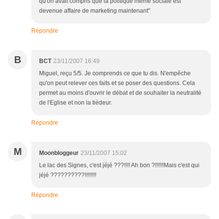
qu'on avait compris que la politique même sociale est
devenue affaire de marketing maintenant"
Répondre
B
BCT
23/11/2007 16:49
Miguel, reçu 5/5. Je comprends ce que tu dis. N'empêche
qu'on peut relever ces faits et se poser des questions. Cela
permet au moins d'ouvrir le débat et de souhaiter la neutralité
de l'Eglise et non la tiédeur.
Répondre
M
Moonbloggeur
23/11/2007 15:02
Le lac des Signes, c'est jéjé ???!!!! Ah bon ?!!!!!!Mais c'est qui
jéjé ??????????!!!!!!!!
Répondre