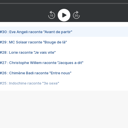
#30 : Eve Angeli raconte "Avant de partir"
#29 : MC Solaar raconte "Bouge de là"
28 : Lorie raconte "Je vais vite"
#27 : Christophe Willem raconte "Jacques a dit"
#26 : Chimène Badi raconte "Entre nous"
#25 : Indochine raconte "3e sexe"
#24 : Zaho raconte "C'est chelou"
#23 : Patrick Bruel raconte "Au café des délices"
#22 : Kyo raconte "Le chemin"
#21 : Nolwenn Leroy raconte "Cassé"