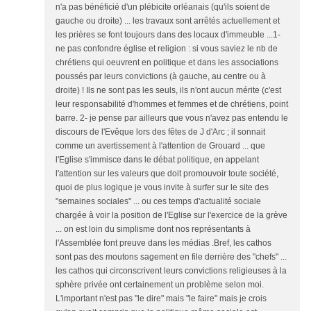
n'a pas bénéficié d'un plébicite orléanais (qu'ils soient de
gauche ou droite) ... les travaux sont arrêtés actuellement et
les prières se font toujours dans des locaux d'immeuble ...1-
ne pas confondre église et religion : si vous saviez le nb de
chrétiens qui oeuvrent en politique et dans les associations
poussés par leurs convictions (à gauche, au centre ou à
droite) ! Ils ne sont pas les seuls, ils n'ont aucun mérite (c'est
leur responsabilité d'hommes et femmes et de chrétiens, point
barre. 2- je pense par ailleurs que vous n'avez pas entendu le
discours de l'Evêque lors des fêtes de J d'Arc ; il sonnait
comme un avertissement à l'attention de Grouard ... que
l'Eglise s'immisce dans le débat politique, en appelant
l'attention sur les valeurs que doit promouvoir toute société,
quoi de plus logique je vous invite à surfer sur le site des
"semaines sociales" ... ou ces temps d'actualité sociale
chargée à voir la position de l'Eglise sur l'exercice de la grève
... on est loin du simplisme dont nos représentants à
l'Assemblée font preuve dans les médias .Bref, les cathos
sont pas des moutons sagement en file derrière des "chefs" ...
les cathos qui circonscrivent leurs convictions religieuses à la
sphère privée ont certainement un problème selon moi.
L'important n'est pas "le dire" mais "le faire" mais je crois