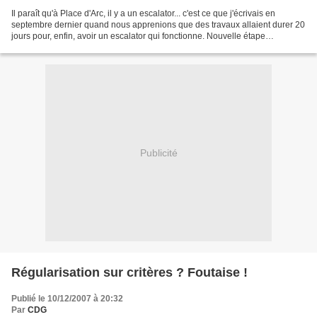
Il paraît qu'à Place d'Arc, il y a un escalator... c'est ce que j'écrivais en
septembre dernier quand nous apprenions que des travaux allaient durer 20
jours pour, enfin, avoir un escalator qui fonctionne. Nouvelle étape
aujourd'hui, avec l'installation...
Publicité
Régularisation sur critères ? Foutaise !
Publié le 10/12/2007 à 20:32
Par
CDG