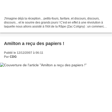
J'imagine déjà la réception... petits-fours, fanfare, et discours, discours,
discours... et le sourire des grands jours ! C'est en effet à une révolution à
laquelle nous allons assisté à l'ilöt de la Râpe (Zac Coligny) : un commerce
va, enfin, s'installer,...
Amilton a reçu des papiers !
Publié le 12/12/2007 à 06:11
Par
CDG